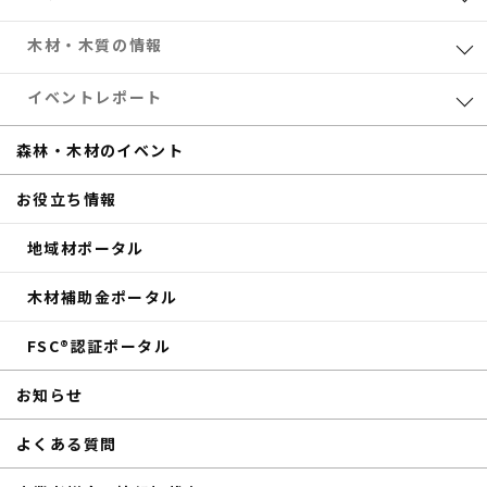
業界レポート
木材・木質の情報
eTREEコラム
森林・木材のお得情報
イベントレポート
サステナブル
木材加工
共催セミナー
森林・木材のイベント
補助金
eTREE TALK
お役立ち情報
商品紹介
森の未来会議
地域材ポータル
その他のイベントレポート
木材補助金ポータル
FSC®認証ポータル
お知らせ
よくある質問