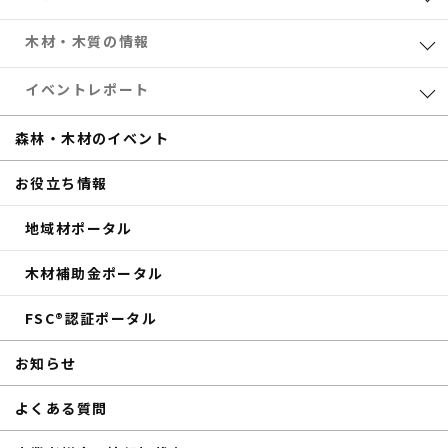
業界レポート
木材・木質の情報
eTREEコラム
森林・木材のお得情報
イベントレポート
サステナブル
木材加工
共催セミナー
森林・木材のイベント
補助金
eTREE TALK
お役立ち情報
商品紹介
森の未来会議
地域材ポータル
その他のイベントレポート
木材補助金ポータル
FSC®認証ポータル
お知らせ
よくある質問