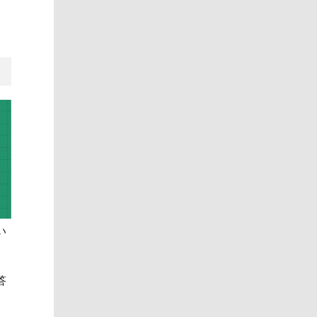
い
。
答