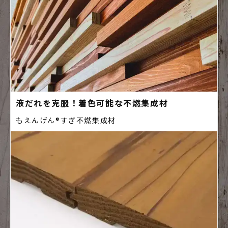
液だれを克服！着色可能な不燃集成材
もえんげん®️すぎ不燃集成材