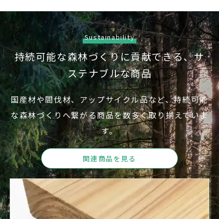
Sustainability
持続可能な森林づくりに貢献できる、
サ
ステナブルな商品
国産材や間伐材、アップサイクル品など、持続可能
な森林づ
くりへ繋がる商品を数多く取り揃えていま
す。
関連商品を見る