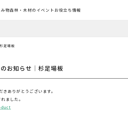
読み物
森林・木材のイベント
お役立ち情報
杉足場板
開のお知らせ｜杉足場板
ただきありがとうございます。
されました。
oduct