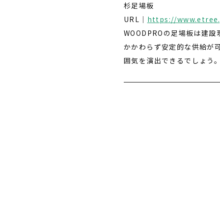
杉足場板
URL｜
https://www.etree.
WOODPROの足場板は建
かかわらず安定的な供給が
囲気を演出できるでしょう