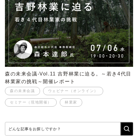
森の未来会議-Vol.11 吉野林業に迫る。～若き4代目
林業家の挑戦～開催レポート
森の未来会議
ウェビナー（オンライン）
セミナー（現地開催）
林業家
検
索: