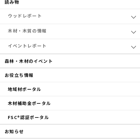
読み物
ウッドレポート
業界レポート
木材・木質の情報
eTREEコラム
森林・木材のお得情報
イベントレポート
サステナブル
木材加工
共催セミナー
森林・木材のイベント
補助金
eTREE TALK
お役立ち情報
商品紹介
森の未来会議
地域材ポータル
その他のイベントレポート
木材補助金ポータル
FSC®認証ポータル
お知らせ