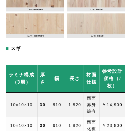
スギ
参考設計
ラミナ構成
厚
材面
幅
長さ
価格（/
（3層）
さ
仕様
枚）
両面
10×10×10
30
910
1,820
赤身
￥14,900
節有
両面
10×10×10
30
910
1,820
￥23,800
化粧