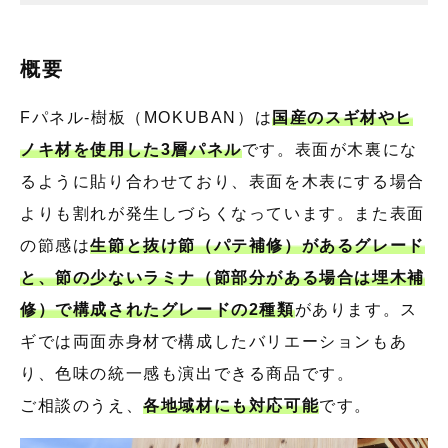
概要
Fパネル-樹板（MOKUBAN）は
国産のスギ材やヒ
ノキ材を使用した3層パネル
です。表面が木裏にな
るように貼り合わせており、表面を木表にする場合
よりも割れが発生しづらくなっています。また表面
の節感は
生節と抜け節（パテ補修）があるグレード
と、節の少ないラミナ（節部分がある場合は埋木補
修）で構成されたグレードの2種類
があります。ス
ギでは両面赤身材で構成したバリエーションもあ
り、色味の統一感も演出できる商品です。
ご相談のうえ、
各地域材にも対応可能
です。