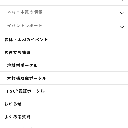
業界レポート
木材・木質の情報
eTREEコラム
森林・木材のお得情報
イベントレポート
サステナブル
木材加工
共催セミナー
森林・木材のイベント
補助金
eTREE TALK
お役立ち情報
商品紹介
森の未来会議
地域材ポータル
その他のイベントレポート
木材補助金ポータル
FSC®認証ポータル
お知らせ
よくある質問