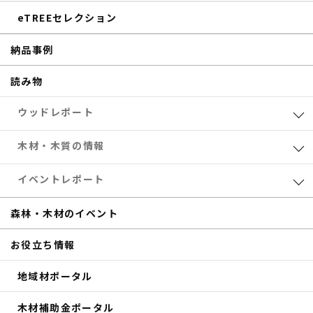
eTREEセレクション
納品事例
読み物
ウッドレポート
業界レポート
木材・木質の情報
eTREEコラム
森林・木材のお得情報
イベントレポート
サステナブル
木材加工
共催セミナー
森林・木材のイベント
補助金
eTREE TALK
お役立ち情報
商品紹介
森の未来会議
地域材ポータル
その他のイベントレポート
木材補助金ポータル