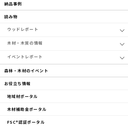
納品事例
読み物
ウッドレポート
業界レポート
木材・木質の情報
eTREEコラム
森林・木材のお得情報
イベントレポート
サステナブル
木材加工
共催セミナー
森林・木材のイベント
補助金
eTREE TALK
お役立ち情報
商品紹介
森の未来会議
地域材ポータル
その他のイベントレポート
木材補助金ポータル
FSC®認証ポータル