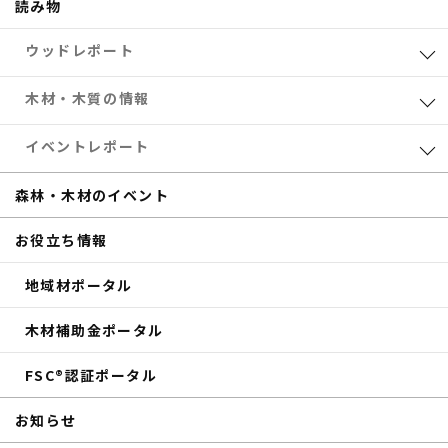
読み物
ウッドレポート
業界レポート
木材・木質の情報
eTREEコラム
森林・木材のお得情報
イベントレポート
サステナブル
木材加工
共催セミナー
森林・木材のイベント
補助金
eTREE TALK
お役立ち情報
商品紹介
森の未来会議
地域材ポータル
その他のイベントレポート
木材補助金ポータル
FSC®認証ポータル
お知らせ