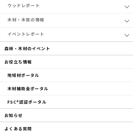
ウッドレポート
業界レポート
木材・木質の情報
eTREEコラム
森林・木材のお得情報
イベントレポート
サステナブル
木材加工
共催セミナー
森林・木材のイベント
補助金
eTREE TALK
お役立ち情報
商品紹介
森の未来会議
地域材ポータル
その他のイベントレポート
木材補助金ポータル
FSC®認証ポータル
お知らせ
よくある質問