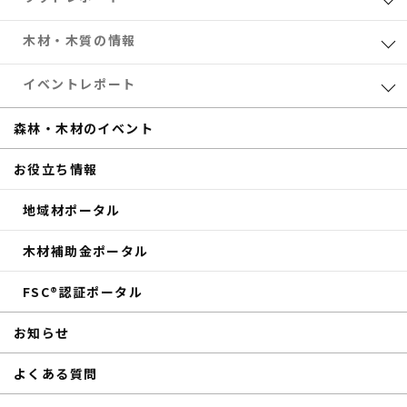
業界レポート
木材・木質の情報
eTREEコラム
森林・木材のお得情報
イベントレポート
サステナブル
木材加工
共催セミナー
森林・木材のイベント
補助金
eTREE TALK
お役立ち情報
商品紹介
森の未来会議
地域材ポータル
その他のイベントレポート
木材補助金ポータル
FSC®認証ポータル
お知らせ
よくある質問