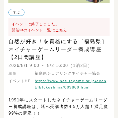
体験
学ぶ
学ぶ
展示会・説明会
イベントは終了しました。
開催中のイベント一覧は
こちら
開催場所
自然が好き！を資格にする［福島県］
オンライン
北海道・東北
ネイチャーゲームリーダー養成講座
【2日間講座】
関東
甲信越・北陸
2026/8/1 9:00 ～ 8/2 16:00（1泊2日）
東海
関西
主催
福島県シェアリングネイチャー協会
中国
四国
イベントHP
https://www.naturegame.or.jp/even
t/lf/fukushima/009869.html
九州・沖縄
日本国外
1991年にスタートしたネイチャーゲームリーダ
ー養成講座は、延べ受講者数4.5万人超！満足度
eTREE主催・共催のイベント
99%の講座！！