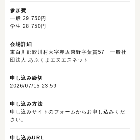
参加費
一般 29,750円
学生 28,750円
eTREE主催・共催のイベント一覧
会場詳細
イベント主催者様へ
東白川郡鮫川村大字赤坂東野字葉貫57 一般社
団法人 あぶくまエヌエスネット
eTREEでは、森林・木材に関するイベントの掲載を受け
付けております。
掲載は無料
です。
申し込み締切
掲載フォームから申し込む
2026/07/15 23:59
ヘルプ｜掲載方法はこちら
申し込み方法
フォーム以外からの掲載をご希望の方は、以下のエクセ
申し込みサイトのフォームからお申し込みくだ
ルをダウンロードして、メール（event@shin-
さい。
mirai.co.jp）までお送りください。
イベント情報掲載エクセル（20KB）
申し込みURL