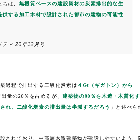
たちは、
無機質ベースの建設資材の炭素排出的な生
提供する加工木材で設計された都市の建物の可能性
ティ 20年12月号
建築過程で排出する二酸化炭素は
４Gt（ギガトン）から
出量の20％を占めるが、
建築物の90％を木造・木質化
成され、二酸化炭素の排出量は半減するだろう
」と述べら
建設されており、中高層木造建築物が建設しやすいよう、