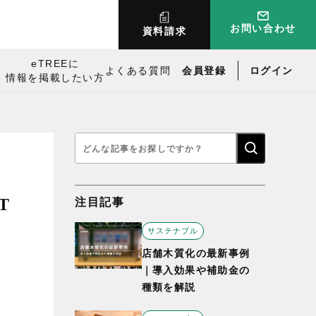
お問い合わせ
資料請求
eTREEに
よくある質問
会員登録
ログイン
情報を掲載したい方
検
索:
T
注目記事
サステナブル
店舗木質化の最新事例
｜導入効果や補助金の
種類を解説