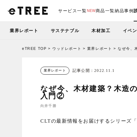
サービス一覧
商品一覧
納品事例
NEW
業界レポート
サステナブル
木材加工
イベ
eTREE TOP
ウッドレポート
業界レポート
なぜ今、
記事公開：2022.11.1
業界レポート
なぜ今、木材建築？木造の
入門②
向井千勝
CLTの最新情報をお届けするシリーズ「