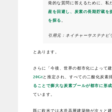
発的な質問に答えるために、私
産を回避し、炭素の長期貯蔵を
を探る
。
引用元：ネイチャーサステナビリ
とあります。
さらに「今後、世界の都市化によって
20Gt
と推定され、すべての二酸化炭素排
ることで膨大な炭素プールが都市に形
ています。
既に欧米では木造高層建築物が次々と