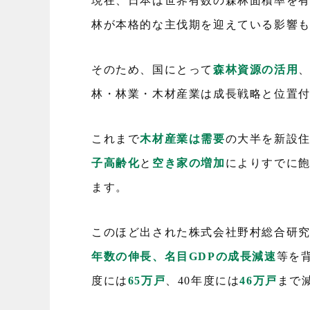
現在、日本は世界有数の森林面積率を
林が本格的な主伐期を迎えている影響
そのため、国にとって
森林資源の活用
林・林業・木材産業は成長戦略と位置
これまで
木材産業は需要
の大半を新設
子高齢化
と
空き家の増加
によりすでに
ます。
このほど出された株式会社野村総合研
年数の伸長、名目GDPの成長減速
等を背
度には
65万戸
、40年度には
46万戸
まで