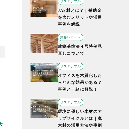
サステナブル
す
JAS材とは？｜補助金
を含むメリットや活用
事例を解説
業界レポート
建築基準法４号特例見
直しについて
サステナブル
オフィスを木質化した
らどんな効果がある？
事例と一緒に解説！
サステナブル
環境に優しい木材のア
ップサイクルとは｜廃
大
木材の活用方法や事例