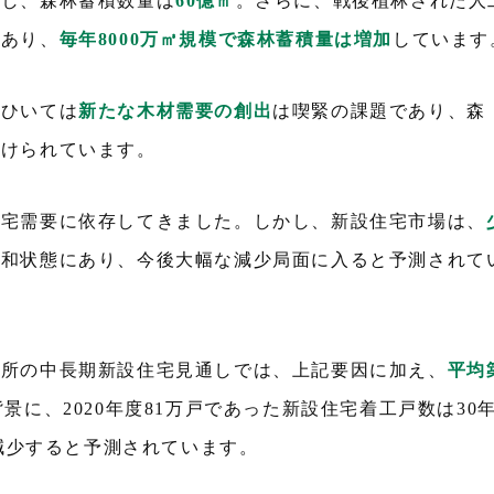
有し、森林蓄積数量は
60億㎥
。さらに、戦後植林された人
もあり、
毎年8000万㎥規模で森林蓄積量は増加
しています
、ひいては
新たな木材需要の創出
は喫緊の課題であり、森
付けられています。
住宅需要に依存してきました。しかし、新設住宅市場は、
飽和状態にあり、今後大幅な減少局面に入ると予測されて
究所の中長期新設住宅見通しでは、上記要因に加え、
平均
景に、2020年度81万戸であった新設住宅着工戸数は30
減少すると予測されています。