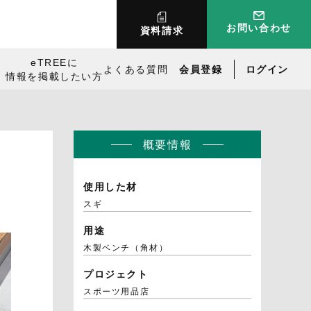
お問い合わせ
資料請求
eTREEに
よくある質問
会員登録
ログイン
情報を掲載したい方
概要情報
使用した材
スギ
用途
木製ベンチ（角材）
プロジェクト
スポーツ用品店