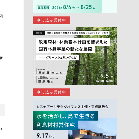
納
申し込み受付中
れ
華
申し込み受付中
も