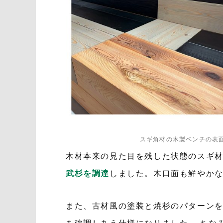
スギ角材の木製ベンチの表
木材本来の見た目を残した状態のスギ
武杉を調達
しました。木口面も鮮やか
また、古材風の塗装と焼杉のパターン