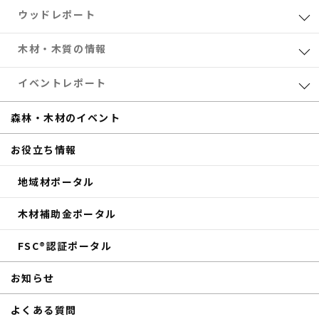
ウッドレポート
業界レポート
木材・木質の情報
eTREEコラム
森林・木材のお得情報
イベントレポート
サステナブル
木材加工
共催セミナー
森林・木材のイベント
補助金
eTREE TALK
お役立ち情報
商品紹介
森の未来会議
地域材ポータル
その他のイベントレポート
木材補助金ポータル
FSC®認証ポータル
お知らせ
よくある質問