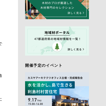
で
開催予定のイベント
と
格
に