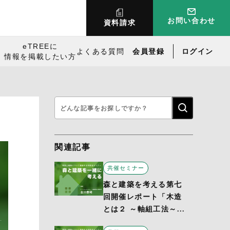
お問い合わせ
資料請求
eTREEに
よくある質問
会員登録
ログイン
情報を掲載したい方
検
索:
関連記事
共催セミナー
森と建築を考える第七
回開催レポート「木造
とは２ ～軸組工法～...