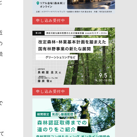
と
申し込み受付中
近
の
続
申し込み受付中
で
て