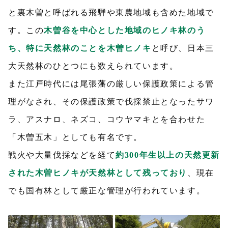
と裏木曽と呼ばれる飛騨や東農地域も含めた地域で
す。この
木曽谷を中心とした地域のヒノキ林のう
ち、特に天然林のことを木曽ヒノキ
と呼び、日本三
大天然林のひとつにも数えられています。
また江戸時代には尾張藩の厳しい保護政策による管
理がなされ、その保護政策で伐採禁止となったサワ
ラ、アスナロ、ネズコ、コウヤマキとを合わせた
「木曽五木」としても有名です。
戦火や大量伐採などを経て
約300年生以上の天然更新
された木曽ヒノキが天然林として残っており
、現在
でも国有林として厳正な管理が行われています。