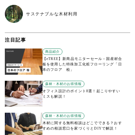
サステナブルな木材利用
注目記事
商品紹介
【eTREE】新商品モニターセール－国産材合
板を使用した特殊加工化粧フローリング「日
本のフロア 桧」
森林・木材のお得情報
オフィス設計のポイント8選！起こりやすい
ミスも解説！
森林・木材のお得情報
木材に関する無料相談はどこでできる？おす
すめの相談窓口を家づくりとDIYで解説！