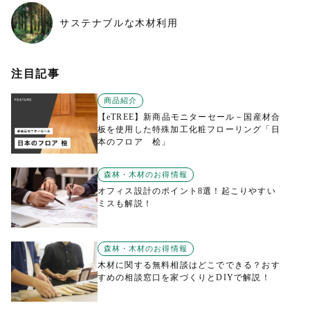
サステナブルな木材利用
注目記事
商品紹介
【eTREE】新商品モニターセール－国産材合
板を使用した特殊加工化粧フローリング「日
本のフロア 桧」
森林・木材のお得情報
オフィス設計のポイント8選！起こりやすい
ミスも解説！
森林・木材のお得情報
木材に関する無料相談はどこでできる？おす
すめの相談窓口を家づくりとDIYで解説！