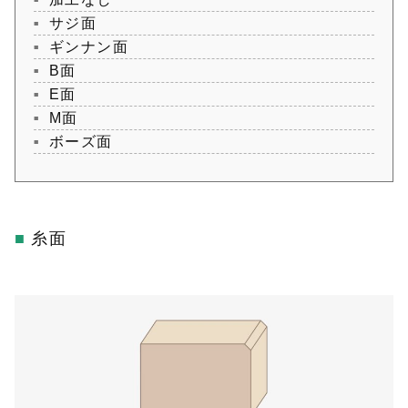
サジ面
ギンナン面
B面
E面
M面
ボーズ面
糸面