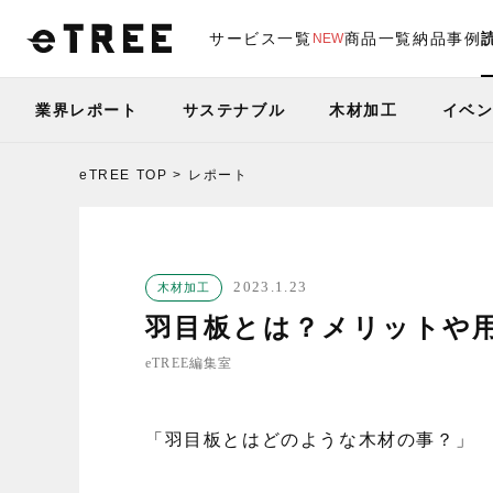
サービス一覧
商品一覧
納品事例
NEW
業界レポート
サステナブル
木材加工
イベ
eTREE TOP
レポート
2023.1.23
木材加工
羽目板とは？メリットや
eTREE編集室
「羽目板とはどのような木材の事？」