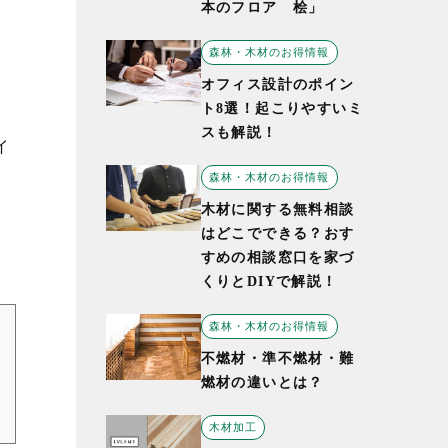
本のフロア 桧」
森林・木材のお得情報
オフィス設計のポイン
ト8選！起こりやすいミ
スも解説！
イ
森林・木材のお得情報
木材に関する無料相談
はどこでできる？おす
すめの相談窓口を家づ
くりとDIYで解説！
森林・木材のお得情報
不燃材・準不燃材・難
燃材の違いとは？
木材加工