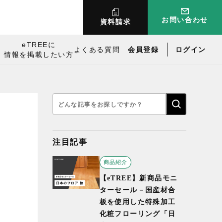
お問い合わせ
資料請求
eTREEに
よくある質問
会員登録
ログイン
情報を掲載したい方
検
索:
注目記事
商品紹介
【eTREE】新商品モニ
ターセール－国産材合
板を使用した特殊加工
化粧フローリング「日