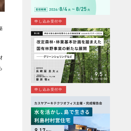
申し込み受付中
築
材
も
申し込み受付中