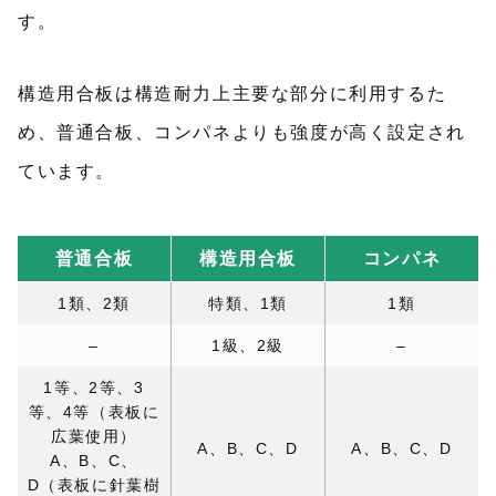
す。
構造用合板は構造耐力上主要な部分に利用するた
め、普通合板、コンパネよりも強度が高く設定され
ています。
普通合板
構造用合板
コンパネ
1類、2類
特類、1類
1類
–
1級、2級
–
1等、2等、3
等、4等（表板に
広葉使用）
A、B、C、D
A、B、C、D
A、B、C、
D（表板に針葉樹