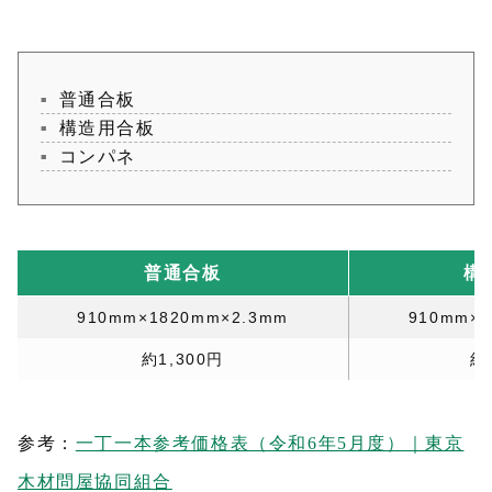
普通合板
構造用合板
コンパネ
普通合板
構
910mm×1820mm×2.3mm
910mm×
約1,300円
約
参考：
一丁一本参考価格表（令和6年5月度）｜東京
木材問屋協同組合