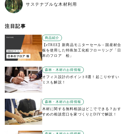
サステナブルな木材利用
注目記事
商品紹介
【eTREE】新商品モニターセール－国産材合
板を使用した特殊加工化粧フローリング「日
本のフロア 桧」
森林・木材のお得情報
オフィス設計のポイント8選！起こりやすい
ミスも解説！
森林・木材のお得情報
木材に関する無料相談はどこでできる？おす
すめの相談窓口を家づくりとDIYで解説！
森林・木材のお得情報