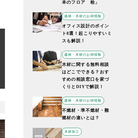
本のフロア 桧」
括
森林・木材のお得情報
オフィス設計のポイン
ト8選！起こりやすいミ
スも解説！
森林・木材のお得情報
木材に関する無料相談
はどこでできる？おす
すめの相談窓口を家づ
くりとDIYで解説！
森林・木材のお得情報
不燃材・準不燃材・難
燃材の違いとは？
木材加工