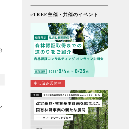
eTREE主催・共催のイベント
。
分
申し込み受付中
を
レ