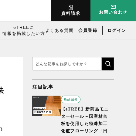
お問い合わせ
資料請求
eTREEに
よくある質問
会員登録
ログイン
情報を掲載したい方
検
索:
注目記事
法
商品紹介
【eTREE】新商品モニ
ターセール－国産材合
板を使用した特殊加工
れ
化粧フローリング「日