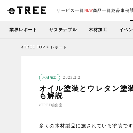
サービス一覧
商品一覧
納品事例
NEW
業界レポート
サステナブル
木材加工
イベ
eTREE TOP
レポート
2023.2.2
木材加工
オイル塗装とウレタン塗
も解説
eTREE編集室
多くの木材製品に施されている塗装で