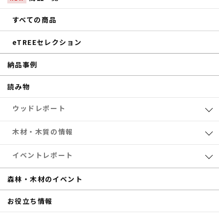
すべての商品
eTREEセレクション
納品事例
読み物
ウッドレポート
業界レポート
木材・木質の情報
eTREEコラム
森林・木材のお得情報
イベントレポート
サステナブル
木材加工
共催セミナー
森林・木材のイベント
補助金
eTREE TALK
お役立ち情報