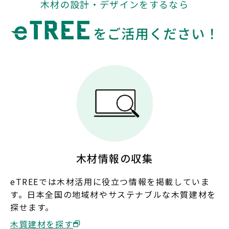
木材の設計・デザインをするなら
岐阜
静岡
愛知
三重
関西
滋賀
京都
大阪
兵庫
奈良
和歌山
中国
鳥取
島根
岡山
広島
木材情報の収集
山口
eTREEでは木材活用に役立つ情報を掲載していま
す。日本全国の地域材やサステナブルな木質建材を
四国
探せます。
徳島
香川
愛媛
高知
木質建材を探す