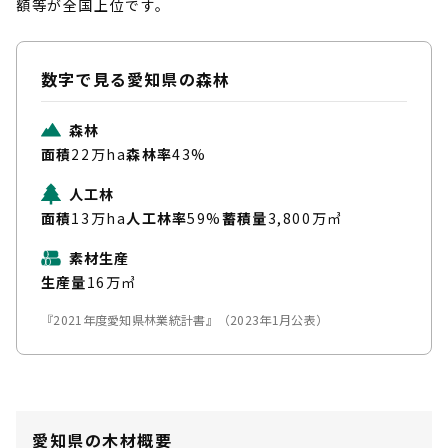
額等が全国上位です。
数字で見る
愛知県の森林
森林
面積
22万ha
森林率
43%
人工林
面積
13万ha
人工林率
59%
蓄積量
3,800万㎥
素材生産
生産量
16万㎥
『2021年度愛知県林業統計書』（2023年1月公表）
愛知県の木材概要