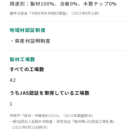
用途別：製材100%、合板0%、木質チップ0%
農林水産省『令和4年木材統計調査』（2023年6月公表）
地域材認証制度
県産材証明制度
製材工場数
すべての工場数
42
うちJAS認証を取得している工場数
1
林野庁『森林・林業統計2023』（2022年調査時点）
一般社団法人全国木材検査・研究協会『製材等JAS認証工場名簿』
（2023年9月25日時点）