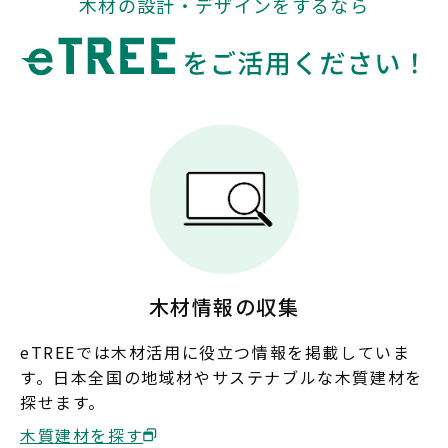
木材の設計・デザインをするなら
岐阜
静岡
愛知
三重
関西
滋賀
京都
大阪
兵庫
奈良
和歌山
中国
鳥取
島根
岡山
広島
木材情報の収集
山口
eTREEでは木材活用に役立つ情報を掲載していま
す。日本全国の地域材やサステナブルな木質建材を
四国
探せます。
徳島
香川
愛媛
高知
木質建材を探す