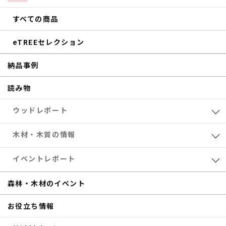
すべての商品
eTREEセレクション
納品事例
読み物
ウッドレポート
業界レポート
木材・木質の情報
eTREEコラム
森林・木材のお得情報
イベントレポート
サステナブル
木材加工
共催セミナー
森林・木材のイベント
補助金
eTREE TALK
お役立ち情報
商品紹介