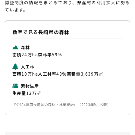
認証制度の情報をまとめており、県産材の利用拡大に努め
ています。
数字で見る
長崎県の森林
森林
面積
24万ha
森林率
59%
人工林
面積
10万ha
人工林率
43%
蓄積量
3,639万㎥
素材生産
生産量
13万㎥
『令和4年度長崎県の森林・林業統計』（2023年9月公表）