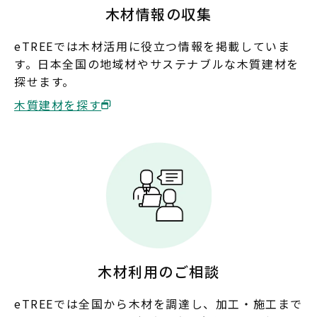
木材情報の収集
山口
eTREEでは木材活用に役立つ情報を掲載していま
す。日本全国の地域材やサステナブルな木質建材を
四国
探せます。
徳島
香川
愛媛
高知
木質建材を探す
九州・沖縄
福岡
佐賀
長崎
熊本
大分
宮崎
鹿児島
沖縄
木材利用のご相談
eTREEでは全国から木材を調達し、加工・施工まで