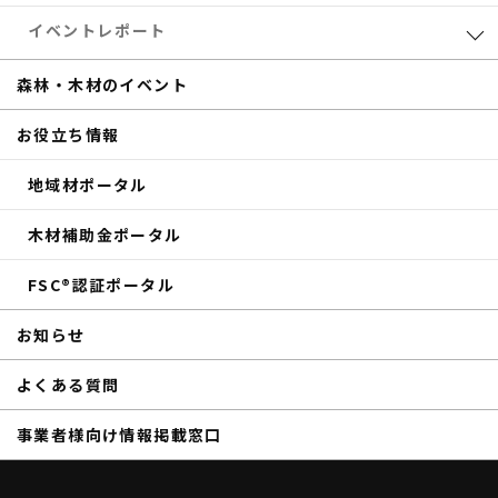
eTREEコラム
森林・木材のお得情報
イベントレポート
サステナブル
木材加工
共催セミナー
森林・木材のイベント
補助金
eTREE TALK
お役立ち情報
商品紹介
森の未来会議
地域材ポータル
その他のイベントレポート
木材補助金ポータル
FSC®認証ポータル
お知らせ
よくある質問
事業者様向け情報掲載窓口