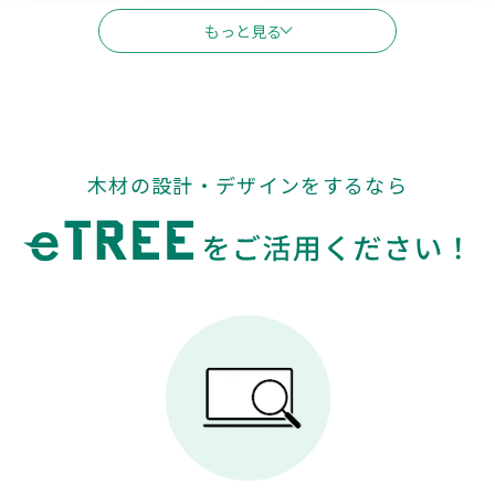
新潟
富山
石川
長野
もっと見る
福井
山梨
東海
木材の設計・デザインをするなら
岐阜
静岡
愛知
三重
関西
滋賀
京都
大阪
兵庫
奈良
和歌山
中国
鳥取
島根
岡山
広島