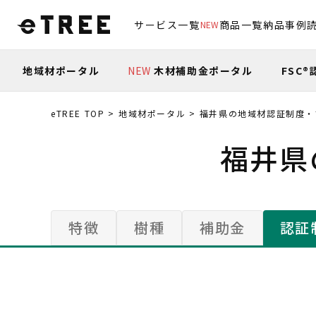
サービス一覧
商品一覧
納品事例
NEW
地域材ポータル
NEW
木材補助金ポータル
FSC
eTREE TOP
地域材ポータル
福井県の地域材認証制度・
福井県
特徴
樹種
補助金
認証