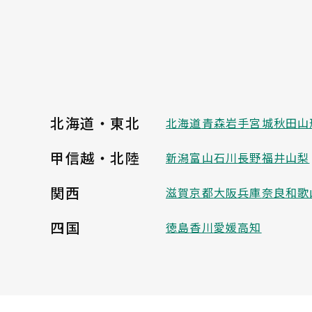
北海道・東北
北海道
青森
岩手
宮城
秋田
山
甲信越・北陸
新潟
富山
石川
長野
福井
山梨
関西
滋賀
京都
大阪
兵庫
奈良
和歌
四国
徳島
香川
愛媛
高知