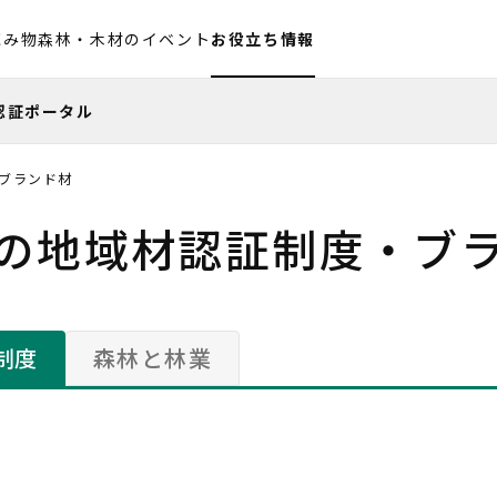
読み物
森林・木材のイベント
お役立ち情報
®認証ポータル
ブランド材
の地域材認証制度・ブ
制度
森林と林業