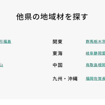
他県の地域材を探す
関東
形
福島
群馬
栃木
東海
岐阜
静岡
中国
山
鳥取
島根
九州・沖縄
福岡
佐賀