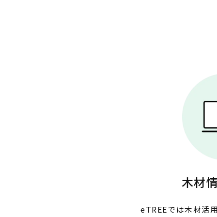
木材
eTREEでは木材