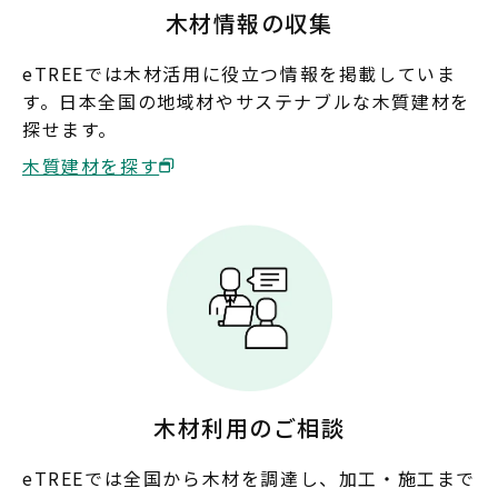
木材情報の収集
山口
eTREEでは木材活用に役立つ情報を掲載していま
す。日本全国の地域材やサステナブルな木質建材を
四国
探せます。
徳島
香川
愛媛
高知
木質建材を探す
九州・沖縄
福岡
佐賀
長崎
熊本
大分
宮崎
鹿児島
沖縄
木材利用のご相談
eTREEでは全国から木材を調達し、加工・施工まで