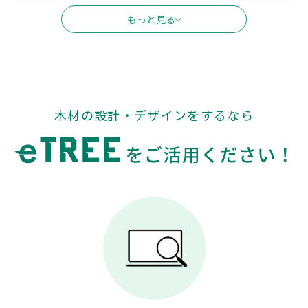
新潟
富山
石川
長野
もっと見る
福井
山梨
東海
木材の設計・デザインをするなら
岐阜
静岡
愛知
三重
関西
滋賀
京都
大阪
兵庫
奈良
和歌山
中国
鳥取
島根
岡山
広島