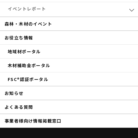
eTREEコラム
森林・木材のお得情報
イベントレポート
サステナブル
木材加工
共催セミナー
森林・木材のイベント
補助金
eTREE TALK
お役立ち情報
商品紹介
森の未来会議
地域材ポータル
その他のイベントレポート
木材補助金ポータル
FSC®認証ポータル
お知らせ
よくある質問
事業者様向け情報掲載窓口