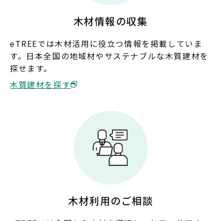
鳥取
島根
岡山
広島
木材情報の収集
山口
eTREEでは木材活用に役立つ情報を掲載していま
す。日本全国の地域材やサステナブルな木質建材を
四国
探せます。
徳島
香川
愛媛
高知
木質建材を探す
九州・沖縄
福岡
佐賀
長崎
熊本
大分
宮崎
鹿児島
沖縄
木材利用のご相談