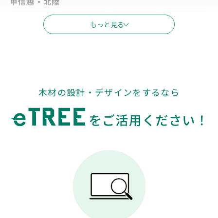
甲信越・北陸
新潟
富山
石川
長野
もっと見る
福井
山梨
東海
木材の設計・デザインをするなら
岐阜
静岡
愛知
三重
関西
滋賀
京都
大阪
兵庫
奈良
和歌山
中国