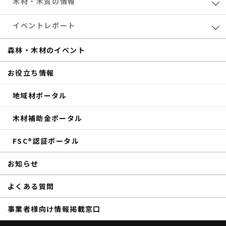
業界レポート
木材・木質の情報
eTREEコラム
森林・木材のお得情報
イベントレポート
サステナブル
木材加工
共催セミナー
森林・木材のイベント
補助金
eTREE TALK
お役立ち情報
商品紹介
森の未来会議
地域材ポータル
その他のイベントレポート
木材補助金ポータル
FSC®認証ポータル
お知らせ
よくある質問
事業者様向け情報掲載窓口