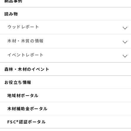
納品事例
読み物
ウッドレポート
業界レポート
木材・木質の情報
eTREEコラム
森林・木材のお得情報
イベントレポート
サステナブル
木材加工
共催セミナー
森林・木材のイベント
補助金
eTREE TALK
お役立ち情報
商品紹介
森の未来会議
地域材ポータル
その他のイベントレポート
木材補助金ポータル
FSC®認証ポータル