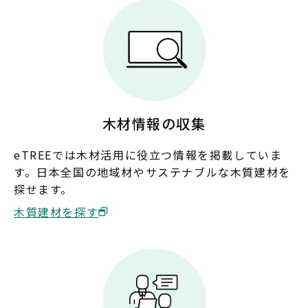
奈良
和歌山
中国
鳥取
島根
岡山
広島
木材情報の収集
山口
eTREEでは木材活用に役立つ情報を掲載していま
す。日本全国の地域材やサステナブルな木質建材を
四国
探せます。
徳島
香川
愛媛
高知
木質建材を探す
九州・沖縄
福岡
佐賀
長崎
熊本
大分
宮崎
鹿児島
沖縄