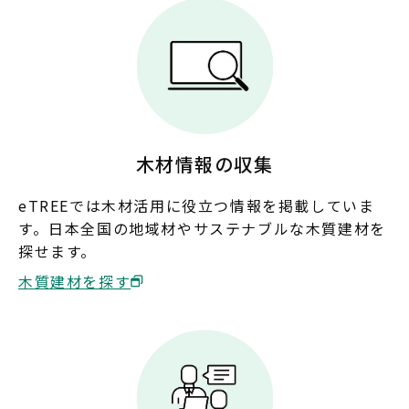
奈良
和歌山
中国
鳥取
島根
岡山
広島
木材情報の収集
山口
eTREEでは木材活用に役立つ情報を掲載していま
す。日本全国の地域材やサステナブルな木質建材を
四国
探せます。
徳島
香川
愛媛
高知
木質建材を探す
九州・沖縄
福岡
佐賀
長崎
熊本
大分
宮崎
鹿児島
沖縄