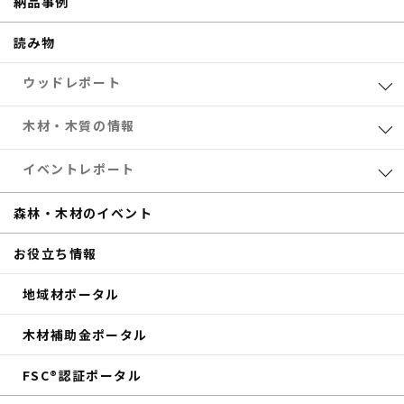
納品事例
読み物
ウッドレポート
業界レポート
木材・木質の情報
eTREEコラム
森林・木材のお得情報
イベントレポート
サステナブル
木材加工
共催セミナー
森林・木材のイベント
補助金
eTREE TALK
お役立ち情報
商品紹介
森の未来会議
地域材ポータル
その他のイベントレポート
木材補助金ポータル
FSC®認証ポータル