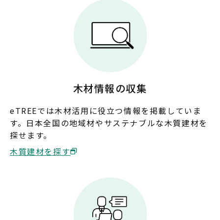
奈良
和歌山
中国
鳥取
島根
岡山
広島
木材情報の収集
山口
eTREEでは木材活用に役立つ情報を掲載していま
す。日本全国の地域材やサステナブルな木質建材を
四国
探せます。
徳島
香川
愛媛
高知
木質建材を探す
九州・沖縄
福岡
佐賀
長崎
熊本
大分
宮崎
鹿児島
沖縄