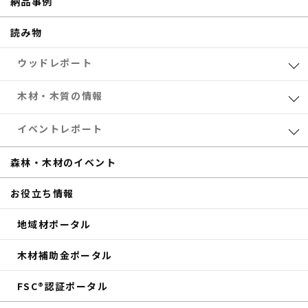
納品事例
読み物
ウッドレポート
業界レポート
木材・木質の情報
eTREEコラム
森林・木材のお得情報
イベントレポート
サステナブル
木材加工
共催セミナー
森林・木材のイベント
補助金
eTREE TALK
お役立ち情報
商品紹介
森の未来会議
地域材ポータル
その他のイベントレポート
木材補助金ポータル
FSC®認証ポータル